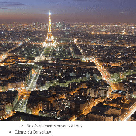
Exporter les lignes sélectionnées
Exporter toutes les colonnes
Exporter uniquement les colonnes affichées
Menu
<
>
S'informer
Se former
Adhérer à la CPC
Ajoutez un logo, un bouton, des réseaux sociaux
Cliquez pour éditer
Accueil
▴
▾
Accueil
Nos évènements ouverts à tous
Clients du Conseil
▴
▾